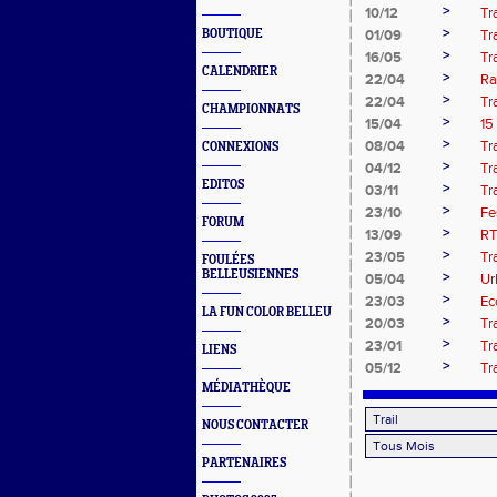
>
10/12
Tr
>
BOUTIQUE
01/09
Tr
>
16/05
Tr
CALENDRIER
>
22/04
Ra
>
22/04
Tr
CHAMPIONNATS
>
15/04
15
>
08/04
Tr
CONNEXIONS
>
04/12
Tr
EDITOS
>
03/11
Tr
>
23/10
Fe
FORUM
>
13/09
RT
>
23/05
Tr
FOULÉES
BELLEUSIENNES
>
05/04
Ur
>
23/03
Ec
LA FUN COLOR BELLEU
>
20/03
Tr
>
23/01
Tr
LIENS
>
05/12
Tr
MÉDIATHÈQUE
NOUS CONTACTER
PARTENAIRES