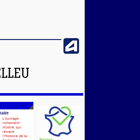
ELLEU
naire
L'ouvrage
richement
illustré, qui
retrace
l’Histoire de la