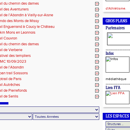
ail du chemin des dames
d'Athlétisme.
ail des Aventuriers
ail de l'Abondin à Vailly-sur-Aisne
ndo des Monts de Missy
GROS PLANS
ail Enguerrand à Coucy le Château
Partenaires
 km Mons en Laonnois
ail Couvron
ail du chemin des dames
ail de Verberie
Infos
stival des templiers
MC 10/09/2023
ail de l'Abondin
ban trail Soissons
otrail de Paris
médiathèque
ail Autrêches
Lien FFA
ail de Pierrefonds
ail de Senlis
LES ESPACES