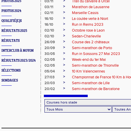
>
03/11
Trail du calvaire à Urcel
PHOTOS 2025
>
03/11
Marathon de Lausanne
PHOTOS 2024
>
02/11
Marseille Cassis
>
16/10
La coulée verte à Niort
QUALIFIÉ(E)S
>
16/10
Run in Reims 2023
>
02/10
Octobre rose à Laon
RÉSULTATS 2025
>
02/10
Sedan-Charleville
RÉSULTATS
>
26/09
Course des 2 châteaux
>
20/09
Semi-marathon de Porto
INTERCLUB À NOYON
>
30/05
Run in Soissons 27 Mai 2023
>
02/05
Week-end du 1er Mai
RÉSULTATS 2023/2024
>
02/05
Semi-marathon de Thionville
>
SÉLECTIONS
05/04
10 Km Valenciennes
>
27/03
Championnat de France 10 Km à Hou
SONDAGES
>
20/03
Semi-marathon de Lille
>
20/02
Semi-marathon de Barcelone