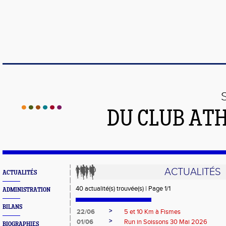
DU CLUB AT
ACTUALITÉS
ACTUALITÉS
40 actualité(s) trouvée(s) | Page 1/1
ADMINISTRATION
BILANS
>
22/06
5 et 10 Km à Fismes
>
01/06
Run in Soissons 30 Mai 2026
BIOGRAPHIES