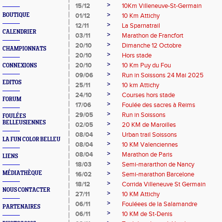
>
15/12
10Km Villeneuve-St-Germain
>
BOUTIQUE
01/12
10 Km Attichy
>
12/11
La Sparnatrail
CALENDRIER
>
03/11
Marathon de Francfort
>
20/10
Dimanche 12 Octobre
CHAMPIONNATS
>
20/10
Hors stade
>
20/10
10 Km Puy du Fou
CONNEXIONS
>
09/06
Run in Soissons 24 Mai 2025
EDITOS
>
25/11
10 km Attichy
>
24/10
Courses hors stade
FORUM
>
17/06
Foulée des sacres à Reims
>
29/05
Run in Soissons
FOULÉES
BELLEUSIENNES
>
02/05
20 KM de Maroilles
>
08/04
Urban trail Soissons
LA FUN COLOR BELLEU
>
08/04
10 KM Valenciennes
>
08/04
Marathon de Paris
LIENS
>
18/03
Semi-mararthon de Nancy
>
MÉDIATHÈQUE
16/02
Semi-marathon Barcelone
>
18/12
Corrida Villeneuve St Germain
NOUS CONTACTER
>
27/11
10 KM Attichy
>
06/11
Fouléees de la Salamandre
PARTENAIRES
>
06/11
10 KM de St-Denis