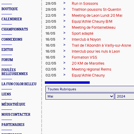
>
29/05
Run in Soissons
>
BOUTIQUE
29/05
Triathlon poussins St-Quentin
>
22/05
Meeting de Laon Lundi 20 Mai
CALENDRIER
>
20/05
Equip'Athlé Chauny B/M
>
20/05
Meeting de Fontainebleau
CHAMPIONNATS
>
16/05
Sport adapté
>
16/05
Interclub à Noyon
CONNEXIONS
>
16/05
Trail de l'Abondin à Vailly-sur-Aisne
EDITOS
>
16/05
Interclub pour les nuls à Laon
>
16/05
Formation VSS
FORUM
>
02/05
20 KM de Maroilles
>
02/05
Meeting régional Reims
FOULÉES
BELLEUSIENNES
>
02/05
Equip'Athlé Chauny
LA FUN COLOR BELLEU
LIENS
MÉDIATHÈQUE
NOUS CONTACTER
PARTENAIRES