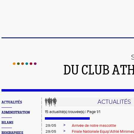
DU CLUB AT
ACTUALITÉS
ACTUALITÉS
15 actualité(s) trouvée(s) | Page 1/1
ADMINISTRATION
BILANS
>
29/05
Arrivée de notre mascottte
>
29/05
Finale Nationale Equip'Athlé Minime
BIOGRAPHIES