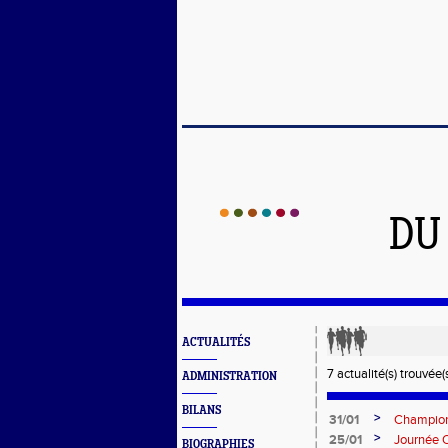
DU
ACTUALITÉS
7 actualité(s) trouvée(s
ADMINISTRATION
BILANS
>
31/01
Champion
>
25/01
Journée 
BIOGRAPHIES