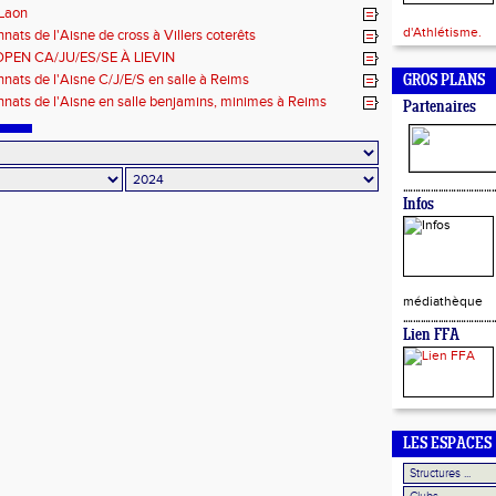
 Laon
d'Athlétisme.
ats de l'Aisne de cross à Villers coterêts
OPEN CA/JU/ES/SE À LIEVIN
ats de l'Aisne C/J/E/S en salle à Reims
GROS PLANS
ats de l'Aisne en salle benjamins, minimes à Reims
Partenaires
Infos
médiathèque
Lien FFA
LES ESPACES