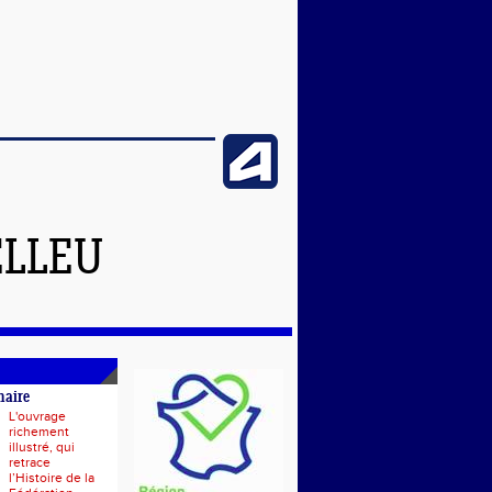
ELLEU
naire
L'ouvrage
richement
illustré, qui
retrace
l’Histoire de la