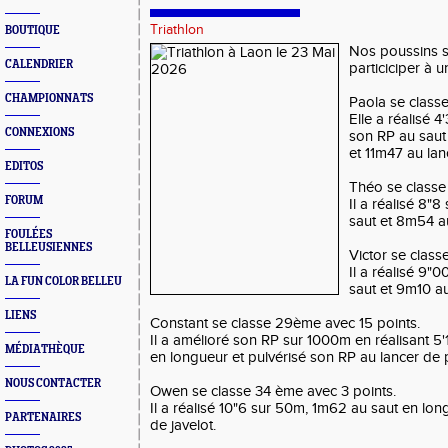
Triathlon
BOUTIQUE
Nos poussins s
CALENDRIER
particiciper à u
CHAMPIONNATS
Paola se class
Elle a réalisé 4
CONNEXIONS
son RP au sau
et 11m47 au lan
EDITOS
Théo se classe
FORUM
Il a réalisé 8"
saut et 8m54 au
FOULÉES
BELLEUSIENNES
Victor se class
Il a réalisé 9"
LA FUN COLOR BELLEU
saut et 9m10 au
LIENS
Constant se classe 29ème avec 15 points.
Il a amélioré son RP sur 1000m en réalisant 5'
MÉDIATHÈQUE
en longueur et pulvérisé son RP au lancer de
NOUS CONTACTER
Owen se classe 34 ème avec 3 points.
Il a réalisé 10"6 sur 50m, 1m62 au saut en lo
PARTENAIRES
de javelot.