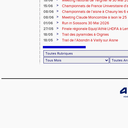
15/06
Meeting national de Tergnier le 30 Mai 
>
15/06
Championnats de France Universitaire d'a
Mai 2026
>
08/06
Championnats de l'aisne à Chauny les 6 
>
08/06
Meeting Claude Moncomble à laon le 25
>
01/06
Run in Soissons 30 Mai 2026
>
27/05
Finale régionale Equip'Athlé LHDFA à Le
>
18/05
Trail des pyramides à Oignies
>
18/05
Trail de l'Abondin à Vailly sur Aisne