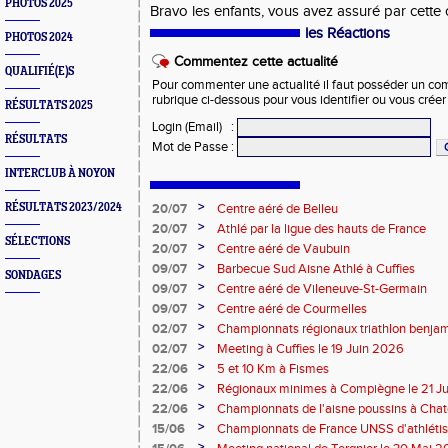
PHOTOS 2025
Bravo les enfants, vous avez assuré par cette 
les Réactions
PHOTOS 2024
Commentez cette actualité
QUALIFIÉ(E)S
Pour commenter une actualité il faut posséder un compt
rubrique ci-dessous pour vous identifier ou vous crée
RÉSULTATS 2025
Login (Email)
:
RÉSULTATS
Mot de Passe
:
INTERCLUB À NOYON
>
RÉSULTATS 2023/2024
20/07
Centre aéré de Belleu
>
20/07
Athlé par la ligue des hauts de France
SÉLECTIONS
>
20/07
Centre aéré de Vaubuin
>
09/07
Barbecue Sud Aisne Athlé à Cuffies
SONDAGES
>
09/07
Centre aéré de Vileneuve-St-Germain
>
09/07
Centre aéré de Courmelles
>
02/07
Championnats régionaux triathlon benjam
2026
>
02/07
Meeting à Cuffies le 19 Juin 2026
>
22/06
5 et 10 Km à Fismes
>
22/06
Régionaux minimes à Compiègne le 21 J
>
22/06
Championnats de l'aisne poussins à Chate
2026
>
15/06
Championnats de France UNSS d'athléti
>