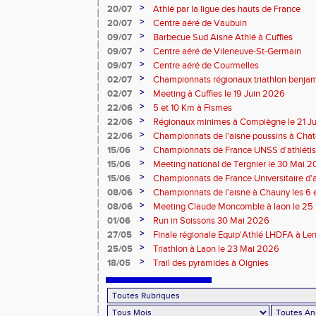
>
20/07
Athlé par la ligue des hauts de France
>
20/07
Centre aéré de Vaubuin
>
09/07
Barbecue Sud Aisne Athlé à Cuffies
>
09/07
Centre aéré de Vileneuve-St-Germain
>
09/07
Centre aéré de Courmelles
>
02/07
Championnats régionaux triathlon benjam
2026
>
02/07
Meeting à Cuffies le 19 Juin 2026
>
22/06
5 et 10 Km à Fismes
>
22/06
Régionaux minimes à Compiègne le 21 J
>
22/06
Championnats de l'aisne poussins à Chate
2026
>
15/06
Championnats de France UNSS d'athléti
>
15/06
Meeting national de Tergnier le 30 Mai 
>
15/06
Championnats de France Universitaire d'a
Mai 2026
>
08/06
Championnats de l'aisne à Chauny les 6 
>
08/06
Meeting Claude Moncomble à laon le 25
>
01/06
Run in Soissons 30 Mai 2026
>
27/05
Finale régionale Equip'Athlé LHDFA à Le
>
25/05
Triathlon à Laon le 23 Mai 2026
>
18/05
Trail des pyramides à Oignies