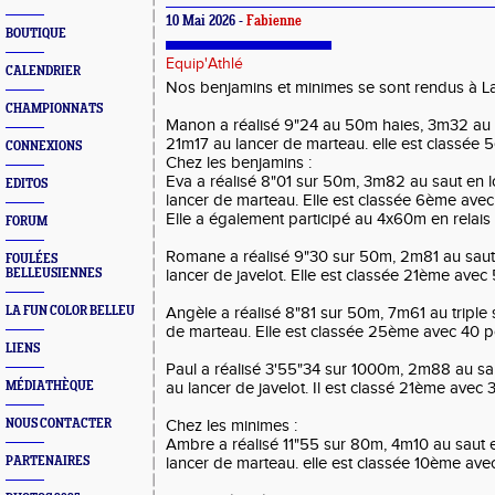
10 Mai 2026 -
Fabienne
BOUTIQUE
Equip'Athlé
CALENDRIER
Nos benjamins et minimes se sont rendus à La
CHAMPIONNATS
Manon a réalisé 9"24 au 50m haies, 3m32 au 
21m17 au lancer de marteau. elle est classée 
CONNEXIONS
Chez les benjamins :
Eva a réalisé 8"01 sur 50m, 3m82 au saut en
EDITOS
lancer de marteau. Elle est classée 6ème avec
Elle a également participé au 4x60m en relais
FORUM
Romane a réalisé 9"30 sur 50m, 2m81 au saut
FOULÉES
BELLEUSIENNES
lancer de javelot. Elle est classée 21ème avec 
LA FUN COLOR BELLEU
Angèle a réalisé 8"81 sur 50m, 7m61 au triple
de marteau. Elle est classée 25ème avec 40 po
LIENS
Paul a réalisé 3'55"34 sur 1000m, 2m88 au sa
MÉDIATHÈQUE
au lancer de javelot. Il est classé 21ème avec 
NOUS CONTACTER
Chez les minimes :
Ambre a réalisé 11"55 sur 80m, 4m10 au saut
PARTENAIRES
lancer de marteau. elle est classée 10ème avec