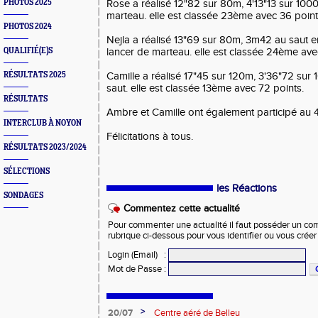
PHOTOS 2025
Rose a réalisé 12"82 sur 80m, 4'13"13 sur 10
marteau. elle est classée 23ème avec 36 point
PHOTOS 2024
Nejla a réalisé 13"69 sur 80m, 3m42 au saut 
QUALIFIÉ(E)S
lancer de marteau. elle est classée 24ème ave
RÉSULTATS 2025
Camille a réalisé 17"45 sur 120m, 3'36"72 sur
saut. elle est classée 13ème avec 72 points.
RÉSULTATS
Ambre et Camille ont également participé au 
INTERCLUB À NOYON
Félicitations à tous.
RÉSULTATS 2023/2024
SÉLECTIONS
les Réactions
SONDAGES
Commentez cette actualité
Pour commenter une actualité il faut posséder un compt
rubrique ci-dessous pour vous identifier ou vous crée
Login (Email)
:
Mot de Passe
:
>
20/07
Centre aéré de Belleu