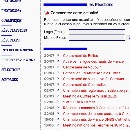
PHOTOS 2025
les Réactions
PHOTOS 2024
Commentez cette actualité
Pour commenter une actualité il faut posséder un compt
QUALIFIÉ(E)S
rubrique ci-dessous pour vous identifier ou vous crée
RÉSULTATS 2025
Login (Email)
:
Mot de Passe
:
RÉSULTATS
INTERCLUB À NOYON
>
20/07
Centre aéré de Belleu
RÉSULTATS 2023/2024
>
20/07
Athlé par la ligue des hauts de France
>
20/07
Centre aéré de Vaubuin
SÉLECTIONS
>
09/07
Barbecue Sud Aisne Athlé à Cuffies
>
09/07
Centre aéré de Vileneuve-St-Germain
SONDAGES
>
09/07
Centre aéré de Courmelles
>
02/07
Championnats régionaux triathlon benjam
2026
>
02/07
Meeting à Cuffies le 19 Juin 2026
>
22/06
5 et 10 Km à Fismes
>
22/06
Régionaux minimes à Compiègne le 21 J
>
22/06
Championnats de l'aisne poussins à Chate
2026
>
15/06
Championnats de France UNSS d'athléti
>
15/06
Meeting national de Tergnier le 30 Mai 