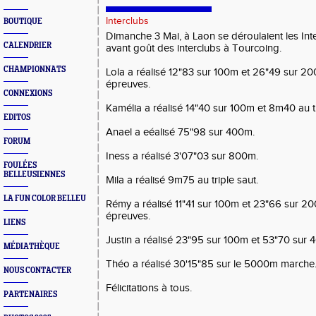
Interclubs
BOUTIQUE
Dimanche 3 Mai, à Laon se déroulaient les Inte
CALENDRIER
avant goût des interclubs à Tourcoing.
CHAMPIONNATS
Lola a réalisé 12"83 sur 100m et 26"49 sur 200
épreuves.
CONNEXIONS
Kamélia a réalisé 14"40 sur 100m et 8m40 au tr
EDITOS
Anael a eéalisé 75"98 sur 400m.
FORUM
Iness a réalisé 3'07"03 sur 800m.
FOULÉES
BELLEUSIENNES
Mila a réalisé 9m75 au triple saut.
LA FUN COLOR BELLEU
Rémy a réalisé 11"41 sur 100m et 23"66 sur 20
épreuves.
LIENS
Justin a réalisé 23"95 sur 100m et 53"70 sur 4
MÉDIATHÈQUE
Théo a réalisé 30'15"85 sur le 5000m marche
NOUS CONTACTER
Félicitations à tous.
PARTENAIRES