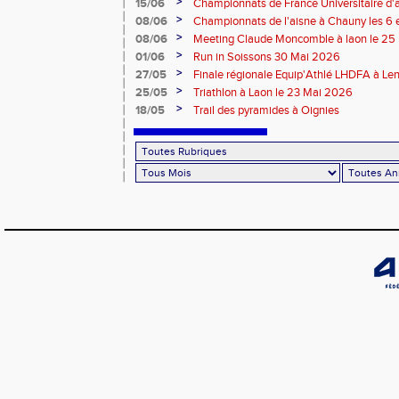
>
15/06
Championnats de France Universitaire d'a
Mai 2026
>
08/06
Championnats de l'aisne à Chauny les 6 
>
08/06
Meeting Claude Moncomble à laon le 25
>
01/06
Run in Soissons 30 Mai 2026
>
27/05
Finale régionale Equip'Athlé LHDFA à Le
>
25/05
Triathlon à Laon le 23 Mai 2026
>
18/05
Trail des pyramides à Oignies