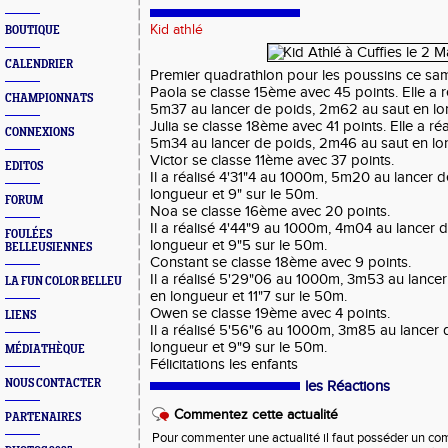
Kid athlé
BOUTIQUE
CALENDRIER
Premier quadrathlon pour les poussins ce sam
Paola se classe 15ème avec 45 points. Elle a 
CHAMPIONNATS
5m37 au lancer de poids, 2m62 au saut en lon
Julia se classe 18ème avec 41 points. Elle a ré
CONNEXIONS
5m34 au lancer de poids, 2m46 au saut en lon
Victor se classe 11ème avec 37 points.
EDITOS
Il a réalisé 4'31"4 au 1000m, 5m20 au lancer 
longueur et 9" sur le 50m.
FORUM
Noa se classe 16ème avec 20 points.
Il a réalisé 4'44"9 au 1000m, 4m04 au lancer 
FOULÉES
longueur et 9"5 sur le 50m.
BELLEUSIENNES
Constant se classe 18ème avec 9 points.
Il a réalisé 5'29"06 au 1000m, 3m53 au lance
LA FUN COLOR BELLEU
en longueur et 11"7 sur le 50m.
Owen se classe 19ème avec 4 points.
LIENS
Il a réalisé 5'56"6 au 1000m, 3m85 au lancer
longueur et 9"9 sur le 50m.
MÉDIATHÈQUE
Félicitations les enfants
NOUS CONTACTER
les Réactions
Commentez cette actualité
PARTENAIRES
Pour commenter une actualité il faut posséder un compt