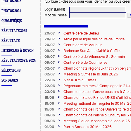
PHOTOS 2025
rubrique ci-dessous pour vous identifier ou vous crée
Login (Email)
:
PHOTOS 2024
Mot de Passe
:
QUALIFIÉ(E)S
RÉSULTATS 2025
>
20/07
Centre aéré de Belleu
>
20/07
Athlé par la ligue des hauts de France
RÉSULTATS
>
20/07
Centre aéré de Vaubuin
>
09/07
Barbecue Sud Aisne Athlé à Cuffies
INTERCLUB À NOYON
>
09/07
Centre aéré de Vileneuve-St-Germain
RÉSULTATS 2023/2024
>
09/07
Centre aéré de Courmelles
>
02/07
Championnats régionaux triathlon benjam
SÉLECTIONS
2026
>
02/07
Meeting à Cuffies le 19 Juin 2026
>
22/06
5 et 10 Km à Fismes
SONDAGES
>
22/06
Régionaux minimes à Compiègne le 21 J
>
22/06
Championnats de l'aisne poussins à Chate
2026
>
15/06
Championnats de France UNSS d'athléti
>
15/06
Meeting national de Tergnier le 30 Mai 
>
15/06
Championnats de France Universitaire d'a
Mai 2026
>
08/06
Championnats de l'aisne à Chauny les 6 
>
08/06
Meeting Claude Moncomble à laon le 25
>
01/06
Run in Soissons 30 Mai 2026