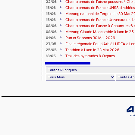
>
22/06
Championnats de l'aisne poussins à Chate
2026
>
15/06
Championnats de France UNSS d'athléti
>
15/06
Meeting national de Tergnier le 30 Mai 
>
15/06
Championnats de France Universitaire d'a
Mai 2026
>
08/06
Championnats de l'aisne à Chauny les 6 
>
08/06
Meeting Claude Moncomble à laon le 25
>
01/06
Run in Soissons 30 Mai 2026
>
27/05
Finale régionale Equip'Athlé LHDFA à Le
>
25/05
Triathlon à Laon le 23 Mai 2026
>
18/05
Trail des pyramides à Oignies