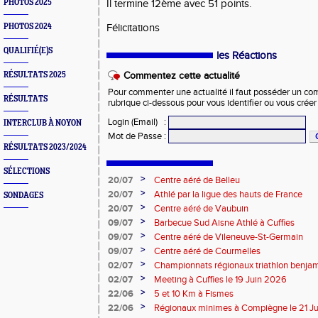
PHOTOS 2025
Il termine 12ème avec 51 points.
PHOTOS 2024
Félicitations
QUALIFIÉ(E)S
les Réactions
RÉSULTATS 2025
Commentez cette actualité
Pour commenter une actualité il faut posséder un compt
RÉSULTATS
rubrique ci-dessous pour vous identifier ou vous crée
Login (Email)
:
INTERCLUB À NOYON
Mot de Passe
:
RÉSULTATS 2023/2024
SÉLECTIONS
>
20/07
Centre aéré de Belleu
>
20/07
Athlé par la ligue des hauts de France
SONDAGES
>
20/07
Centre aéré de Vaubuin
>
09/07
Barbecue Sud Aisne Athlé à Cuffies
>
09/07
Centre aéré de Vileneuve-St-Germain
>
09/07
Centre aéré de Courmelles
>
02/07
Championnats régionaux triathlon benjam
2026
>
02/07
Meeting à Cuffies le 19 Juin 2026
>
22/06
5 et 10 Km à Fismes
>
22/06
Régionaux minimes à Compiègne le 21 J