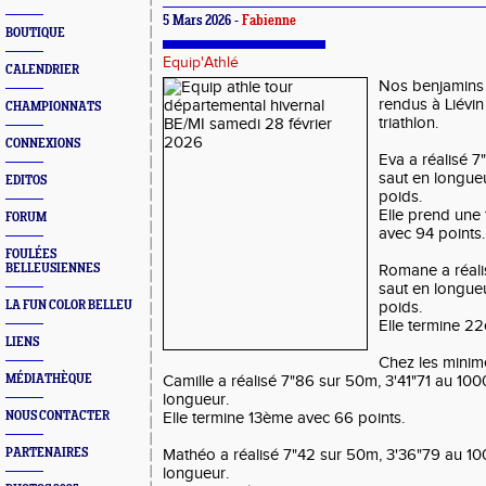
5 Mars 2026 -
Fabienne
BOUTIQUE
Equip'Athlé
CALENDRIER
Nos benjamins 
rendus à Liévi
CHAMPIONNATS
triathlon.
CONNEXIONS
Eva a réalisé 
saut en longue
EDITOS
poids.
Elle prend une 
FORUM
avec 94 points.
FOULÉES
BELLEUSIENNES
Romane a réali
saut en longue
LA FUN COLOR BELLEU
poids.
Elle termine 2
LIENS
Chez les minim
MÉDIATHÈQUE
Camille a réalisé 7"86 sur 50m, 3'41"71 au 1
longueur.
NOUS CONTACTER
Elle termine 13ème avec 66 points.
PARTENAIRES
Mathéo a réalisé 7"42 sur 50m, 3'36"79 au 1
longueur.