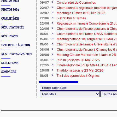
PHOTOS 2025
>
09/07
Centre aéré de Courmelles
>
02/07
Championnats régionaux triathlon benjam
PHOTOS 2024
2026
>
02/07
Meeting à Cuffies le 19 Juin 2026
>
22/06
5 et 10 Km à Fismes
QUALIFIÉ(E)S
>
22/06
Régionaux minimes à Compiègne le 21 J
RÉSULTATS 2025
>
22/06
Championnats de l'aisne poussins à Chate
2026
>
15/06
Championnats de France UNSS d'athléti
RÉSULTATS
>
15/06
Meeting national de Tergnier le 30 Mai 
>
15/06
Championnats de France Universitaire d'a
INTERCLUB À NOYON
Mai 2026
>
08/06
Championnats de l'aisne à Chauny les 6 
>
RÉSULTATS 2023/2024
08/06
Meeting Claude Moncomble à laon le 25
>
01/06
Run in Soissons 30 Mai 2026
SÉLECTIONS
>
27/05
Finale régionale Equip'Athlé LHDFA à Le
>
25/05
Triathlon à Laon le 23 Mai 2026
SONDAGES
>
18/05
Trail des pyramides à Oignies