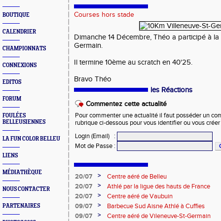
Courses hors stade
BOUTIQUE
CALENDRIER
Dimanche 14 Décembre, Théo a participé à la 
Germain.
CHAMPIONNATS
Il termine 10ème au scratch en 40'25.
CONNEXIONS
Bravo Théo
EDITOS
les Réactions
FORUM
Commentez cette actualité
Pour commenter une actualité il faut posséder un compt
FOULÉES
BELLEUSIENNES
rubrique ci-dessous pour vous identifier ou vous crée
Login (Email)
:
LA FUN COLOR BELLEU
Mot de Passe
:
LIENS
MÉDIATHÈQUE
>
20/07
Centre aéré de Belleu
>
20/07
Athlé par la ligue des hauts de France
NOUS CONTACTER
>
20/07
Centre aéré de Vaubuin
>
09/07
Barbecue Sud Aisne Athlé à Cuffies
PARTENAIRES
>
09/07
Centre aéré de Vileneuve-St-Germain