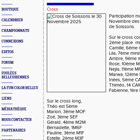
Cross
BOUTIQUE
Participation 
CALENDRIER
Novembre des a
de Soissons.
CHAMPIONNATS
Sur le cross co
CONNEXIONS
2ème place mi
Camille, 6ème 
EDITOS
Lila, 7ème min
Ambre, 9ème m
FORUM
Rose, 10ème M
Nejla, 11ème M
FOULÉES
Marwa, 12ème
BELLEUSIENNES
Inées, 5ème C
Thiméo, 14 CA
LA FUN COLOR BELLEU
Fabienne, 1ère
LIENS
Sur le cross long,
Théo est 5ème
MÉDIATHÈQUE
Marion, 3ème MOF
Zoé, 3ème SEF
NOUS CONTACTER
Gérald, 4ème M2M
Bernadette, 1M6F
PARTENAIRES
Pauline, 3ème M1F
Estelle, 2ème M3F