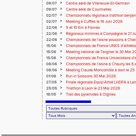
>
09/07
Centre aéré de Vileneuve-St-Germain
>
09/07
Centre aéré de Courmelles
>
02/07
Championnats régionaux triathlon benjam
2026
>
02/07
Meeting à Cuffies le 19 Juin 2026
>
22/06
5 et 10 Km à Fismes
>
22/06
Régionaux minimes à Compiègne le 21 J
>
22/06
Championnats de l'aisne poussins à Chate
2026
>
15/06
Championnats de France UNSS d'athléti
>
15/06
Meeting national de Tergnier le 30 Mai 
>
15/06
Championnats de France Universitaire d'a
Mai 2026
>
08/06
Championnats de l'aisne à Chauny les 6 
>
08/06
Meeting Claude Moncomble à laon le 25
>
01/06
Run in Soissons 30 Mai 2026
>
27/05
Finale régionale Equip'Athlé LHDFA à Le
>
25/05
Triathlon à Laon le 23 Mai 2026
>
18/05
Trail des pyramides à Oignies