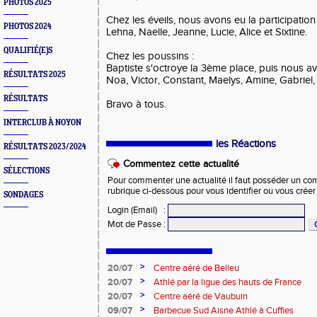
PHOTOS 2025
Chez les éveils, nous avons eu la participation
PHOTOS 2024
Lehna, Naelle, Jeanne, Lucie, Alice et Sixtine.
QUALIFIÉ(E)S
Chez les poussins :
Baptiste s'octroye la 3ème place, puis nous av
RÉSULTATS 2025
Noa, Victor, Constant, Maelys, Amine, Gabriel
RÉSULTATS
Bravo à tous.
INTERCLUB À NOYON
les Réactions
RÉSULTATS 2023/2024
Commentez cette actualité
SÉLECTIONS
Pour commenter une actualité il faut posséder un compt
rubrique ci-dessous pour vous identifier ou vous crée
SONDAGES
Login (Email)
:
Mot de Passe
:
>
20/07
Centre aéré de Belleu
>
20/07
Athlé par la ligue des hauts de France
>
20/07
Centre aéré de Vaubuin
>
09/07
Barbecue Sud Aisne Athlé à Cuffies