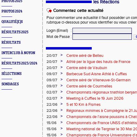
PHOTOS 2025
les Réactions
Commentez cette actualité
PHOTOS 2024
Pour commenter une actualité il faut posséder un compt
QUALIFIÉ(E)S
rubrique ci-dessous pour vous identifier ou vous crée
Login (Email)
:
RÉSULTATS 2025
Mot de Passe
:
RÉSULTATS
INTERCLUB À NOYON
>
20/07
Centre aéré de Belleu
>
20/07
Athlé par la ligue des hauts de France
RÉSULTATS 2023/2024
>
20/07
Centre aéré de Vaubuin
>
09/07
Barbecue Sud Aisne Athlé à Cuffies
SÉLECTIONS
>
09/07
Centre aéré de Vileneuve-St-Germain
SONDAGES
>
09/07
Centre aéré de Courmelles
>
02/07
Championnats régionaux triathlon benjam
2026
>
02/07
Meeting à Cuffies le 19 Juin 2026
>
22/06
5 et 10 Km à Fismes
>
22/06
Régionaux minimes à Compiègne le 21 J
>
22/06
Championnats de l'aisne poussins à Chate
2026
>
15/06
Championnats de France UNSS d'athléti
>
15/06
Meeting national de Tergnier le 30 Mai 
>
15/06
Championnats de France Universitaire d'a