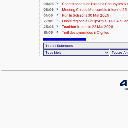
Mai 2026
>
08/06
Championnats de l'aisne à Chauny les 6 
>
08/06
Meeting Claude Moncomble à laon le 25
>
01/06
Run in Soissons 30 Mai 2026
>
27/05
Finale régionale Equip'Athlé LHDFA à Le
>
25/05
Triathlon à Laon le 23 Mai 2026
>
18/05
Trail des pyramides à Oignies