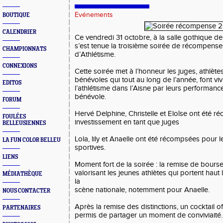
Evénements
BOUTIQUE
CALENDRIER
Ce vendredi 31 octobre,
à la salle gothique de
s’est tenue la troisième soirée de récompense
CHAMPIONNATS
d’Athlétisme.
CONNEXIONS
Cette soirée met à l’honneur les
juges, athlètes
bénévoles qui
tout au long de l’année, font vi
EDITOS
l’athlétisme dans l’Aisne par leurs performanc
bénévole.
FORUM
Hervé Delphine, Christelle et Eloîse ont été 
FOULÉES
investissement en tant que juges
BELLEUSIENNES
Lola, lily et Anaelle ont été récompsées pour
LA FUN COLOR BELLEU
sportives.
LIENS
Moment fort de la soirée : la remise de bourse
valorisant les jeunes athlètes qui portent haut 
MÉDIATHÈQUE
la
scène nationale, notemment pour Anaelle.
NOUS CONTACTER
Après la remise des distinctions, un cocktail of
PARTENAIRES
permis de partager un moment de conviviaité.