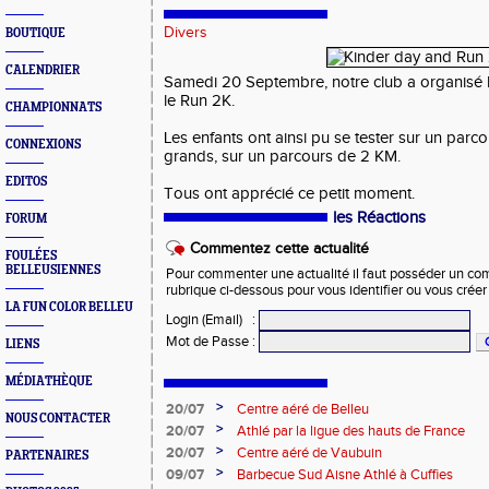
Divers
BOUTIQUE
CALENDRIER
Samedi 20 Septembre, notre club a organisé l
le Run 2K.
CHAMPIONNATS
Les enfants ont ainsi pu se tester sur un parco
CONNEXIONS
grands, sur un parcours de 2 KM.
EDITOS
Tous ont apprécié ce petit moment.
les Réactions
FORUM
Commentez cette actualité
FOULÉES
BELLEUSIENNES
Pour commenter une actualité il faut posséder un compt
rubrique ci-dessous pour vous identifier ou vous crée
LA FUN COLOR BELLEU
Login (Email)
:
Mot de Passe
:
LIENS
MÉDIATHÈQUE
>
20/07
Centre aéré de Belleu
NOUS CONTACTER
>
20/07
Athlé par la ligue des hauts de France
>
20/07
Centre aéré de Vaubuin
PARTENAIRES
>
09/07
Barbecue Sud Aisne Athlé à Cuffies