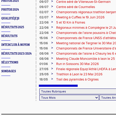
PHOTOS 2025
>
09/07
Centre aéré de Vileneuve-St-Germain
>
09/07
Centre aéré de Courmelles
PHOTOS 2024
>
02/07
Championnats régionaux triathlon benjam
2026
>
02/07
Meeting à Cuffies le 19 Juin 2026
QUALIFIÉ(E)S
>
22/06
5 et 10 Km à Fismes
>
RÉSULTATS 2025
22/06
Régionaux minimes à Compiègne le 21 J
>
22/06
Championnats de l'aisne poussins à Chate
RÉSULTATS
2026
>
15/06
Championnats de France UNSS d'athléti
>
15/06
Meeting national de Tergnier le 30 Mai 
INTERCLUB À NOYON
>
15/06
Championnats de France Universitaire d'a
Mai 2026
>
08/06
Championnats de l'aisne à Chauny les 6 
RÉSULTATS 2023/2024
>
08/06
Meeting Claude Moncomble à laon le 25
SÉLECTIONS
>
01/06
Run in Soissons 30 Mai 2026
>
27/05
Finale régionale Equip'Athlé LHDFA à Le
SONDAGES
>
25/05
Triathlon à Laon le 23 Mai 2026
>
18/05
Trail des pyramides à Oignies