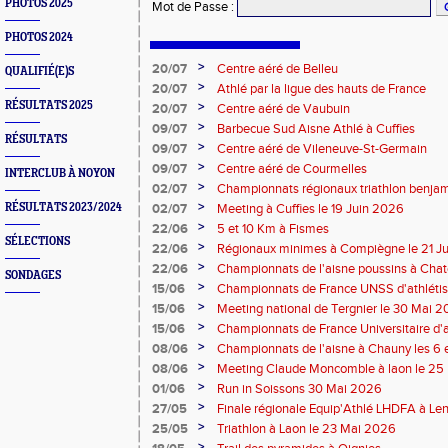
PHOTOS 2025
Mot de Passe
:
PHOTOS 2024
>
20/07
Centre aéré de Belleu
QUALIFIÉ(E)S
>
20/07
Athlé par la ligue des hauts de France
RÉSULTATS 2025
>
20/07
Centre aéré de Vaubuin
>
09/07
Barbecue Sud Aisne Athlé à Cuffies
RÉSULTATS
>
09/07
Centre aéré de Vileneuve-St-Germain
>
09/07
Centre aéré de Courmelles
INTERCLUB À NOYON
>
02/07
Championnats régionaux triathlon benjam
2026
>
RÉSULTATS 2023/2024
02/07
Meeting à Cuffies le 19 Juin 2026
>
22/06
5 et 10 Km à Fismes
SÉLECTIONS
>
22/06
Régionaux minimes à Compiègne le 21 J
>
22/06
Championnats de l'aisne poussins à Chate
SONDAGES
2026
>
15/06
Championnats de France UNSS d'athléti
>
15/06
Meeting national de Tergnier le 30 Mai 
>
15/06
Championnats de France Universitaire d'a
Mai 2026
>
08/06
Championnats de l'aisne à Chauny les 6 
>
08/06
Meeting Claude Moncomble à laon le 25
>
01/06
Run in Soissons 30 Mai 2026
>
27/05
Finale régionale Equip'Athlé LHDFA à Le
>
25/05
Triathlon à Laon le 23 Mai 2026
>