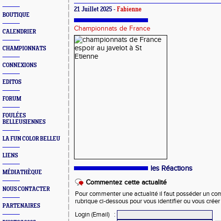
21 Juillet 2025 -
Fabienne
BOUTIQUE
Championnats de France
CALENDRIER
CHAMPIONNATS
CONNEXIONS
EDITOS
FORUM
FOULÉES
BELLEUSIENNES
LA FUN COLOR BELLEU
LIENS
les Réactions
MÉDIATHÈQUE
Commentez cette actualité
NOUS CONTACTER
Pour commenter une actualité il faut posséder un compt
rubrique ci-dessous pour vous identifier ou vous crée
PARTENAIRES
Login (Email)
: