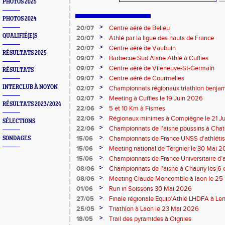
PHOTOS 2025
PHOTOS 2024
>
20/07
Centre aéré de Belleu
QUALIFIÉ(E)S
>
20/07
Athlé par la ligue des hauts de France
>
20/07
Centre aéré de Vaubuin
RÉSULTATS 2025
>
09/07
Barbecue Sud Aisne Athlé à Cuffies
>
09/07
Centre aéré de Vileneuve-St-Germain
RÉSULTATS
>
09/07
Centre aéré de Courmelles
>
INTERCLUB À NOYON
02/07
Championnats régionaux triathlon benjam
2026
>
02/07
Meeting à Cuffies le 19 Juin 2026
RÉSULTATS 2023/2024
>
22/06
5 et 10 Km à Fismes
>
22/06
Régionaux minimes à Compiègne le 21 J
SÉLECTIONS
>
22/06
Championnats de l'aisne poussins à Chate
2026
>
15/06
Championnats de France UNSS d'athléti
SONDAGES
>
15/06
Meeting national de Tergnier le 30 Mai 
>
15/06
Championnats de France Universitaire d'a
Mai 2026
>
08/06
Championnats de l'aisne à Chauny les 6 
>
08/06
Meeting Claude Moncomble à laon le 25
>
01/06
Run in Soissons 30 Mai 2026
>
27/05
Finale régionale Equip'Athlé LHDFA à Le
>
25/05
Triathlon à Laon le 23 Mai 2026
>
18/05
Trail des pyramides à Oignies