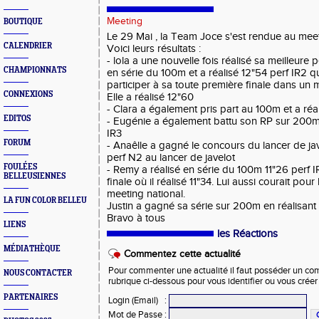
Meeting
BOUTIQUE
Le 29 Mai , la Team Joce s'est rendue au mee
CALENDRIER
Voici leurs résultats :
- lola a une nouvelle fois réalisé sa meilleur
CHAMPIONNATS
en série du 100m et a réalisé 12"54 perf IR2 qu
participer à sa toute première finale dans un 
CONNEXIONS
Elle a réalisé 12"60
- Clara a également pris part au 100m et a réa
EDITOS
- Eugénie a également battu son RP sur 200m 
IR3
FORUM
- Anaêlle a gagné le concours du lancer de ja
perf N2 au lancer de javelot
FOULÉES
- Remy a réalisé en série du 100m 11"26 perf I
BELLEUSIENNES
finale où il réalisé 11"34. Lui aussi courait pour
meeting national.
LA FUN COLOR BELLEU
Justin a gagné sa série sur 200m en réalisant
Bravo à tous
LIENS
les Réactions
MÉDIATHÈQUE
Commentez cette actualité
Pour commenter une actualité il faut posséder un compt
NOUS CONTACTER
rubrique ci-dessous pour vous identifier ou vous crée
PARTENAIRES
Login (Email)
:
Mot de Passe
: