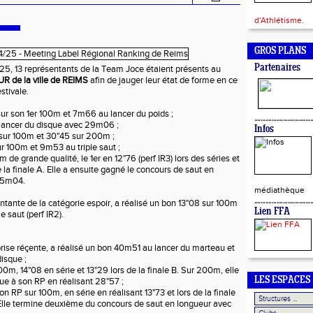
d'Athlétisme.
GROS PLANS
Partenaires
5, 13 représentants de la Team Joce étaient présents au
 de la ville de REIMS
afin de jauger leur état de forme en ce
stivale.
sur son 1er 100m et 7m66 au lancer du poids ;
 lancer du disque avec 29m06 ;
Infos
 sur 100m et 30"45 sur 200m ;
ur 100m et 9m53 au triple saut ;
de grande qualité, le 1er en 12"76 (perf IR3) lors des séries et
de la finale A. Elle a ensuite gagné le concours de saut en
t 5m04.
médiathèque
ntante de la catégorie espoir, a réalisé un bon 13"08 sur 100m
Lien FFA
le saut (perf IR2).
rise réçente, a réalisé un bon 40m51 au lancer du marteau et
isque ;
100m, 14"08 en série et 13"29 lors de la finale B. Sur 200m, elle
LES ESPACES
ue à son RP en réalisant 28"57 ;
on RP sur 100m, en série en réalisant 13"73 et lors de la finale
 Elle termine deuxième du concours de saut en longueur avec