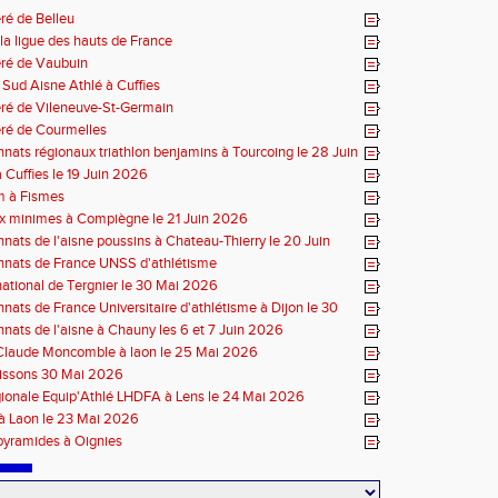
ré de Belleu
 la ligue des hauts de France
éré de Vaubuin
Sud Aisne Athlé à Cuffies
ré de Vileneuve-St-Germain
ré de Courmelles
ats régionaux triathlon benjamins à Tourcoing le 28 Juin
 Cuffies le 19 Juin 2026
m à Fismes
x minimes à Compiègne le 21 Juin 2026
ats de l'aisne poussins à Chateau-Thierry le 20 Juin
nats de France UNSS d'athlétisme
ational de Tergnier le 30 Mai 2026
ats de France Universitaire d'athlétisme à Dijon le 30
6
ats de l'aisne à Chauny les 6 et 7 Juin 2026
Claude Moncomble à laon le 25 Mai 2026
oissons 30 Mai 2026
gionale Equip'Athlé LHDFA à Lens le 24 Mai 2026
 à Laon le 23 Mai 2026
 pyramides à Oignies