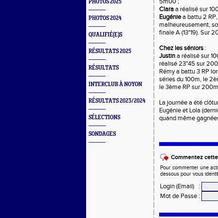
5m00 ;
PHOTOS 2025
Clara
a réalisé sur 100
Eugénie
a battu 2 RP, 
PHOTOS 2024
malheureusement, son 
finale A (13"19). Sur 
QUALIFIÉ(E)S
Chez les séniors
:
RÉSULTATS 2025
Justin
a réalisé sur 10
réalisé 23"45 sur 20
RÉSULTATS
Rémy a battu 3 RP lors 
séries du 100m, le 2èm
INTERCLUB À NOYON
le 3ème RP sur 200m e
RÉSULTATS 2023/2024
La journée a été clôtu
Eugénie et Lola (derni
SÉLECTIONS
quand même gagnées 
SONDAGES
Commentez cette 
Pour commenter une actual
dessous pour vous identi
Login (Email)
:
Mot de Passe
: