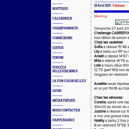
28 Avril 2025 -
Fabienne
BOUTIQUE
Meeting
CALENDRIER
Dimanche 27 avril 202
CHAMPIONNATS
Challenge CARREFOUR
tout début de saison e
CONNEXIONS
Chez les cadettes
:
Sofia
a réalisé 15"48 
EDITOS
Lily
a battu sur RP au
Anaël
a réalisé 14"87
FORUM
Mila
a réalisé 14"79 s
Lola
a couru deux 100m 
FOULÉES
12"75 (perf IR3) lors 
BELLEUSIENNES
longueur en réalisan
LA FUN COLOR BELLEU
Anaëlle
seule représe
et un joli 11m16 au trip
LIENS
Chez les séniores
:
MÉDIATHÈQUE
Coralie,
après une rep
30m20 au lancer du d
NOUS CONTACTER
Justine
a réalisé sur 
a mis une grosse claq
PARTENAIRES
Noëlly
a battu 2 fois s
B en réalisant 13"58.