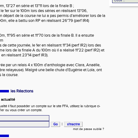
m, 13"27 en série et 13"11 lors de la finale B ;
le 1er sur le 100m lors des séries en réalisant 13"06,
départ de la course ne lui a pas permis d'améliorer lors de la
200m, elle a battu son RP en réalisant 26"79 (perf IR4)
0m, 11"95 en série et 11"70 lors de la finale B. Il a ensuite
0m
de cette journée, le 1er en réalisant 11"34 (perf IR2) lors des
e lors de la finale A du 100m où il a réalisé 11"22 (perf IR2) et
n réalisant 23"14 (perf IR3).
rée par un relais 4 x 100m d'anthologie avec Clara, Anaëlle,
ère relayeuse). Malgré une belle chute d'Eugénie et Lola, ont
la course.
les Réactions
actualité
ité il faut posséder un compte sur le site FFA, utilisez la rubrique ci-
fier ou vous créer un compte.
|
mot de passe oublié ?