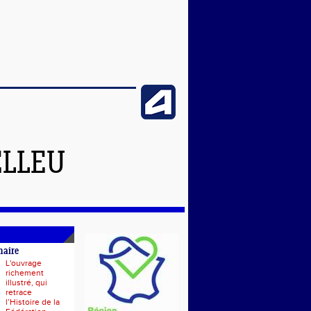
ELLEU
naire
L'ouvrage
richement
illustré, qui
retrace
l’Histoire de la