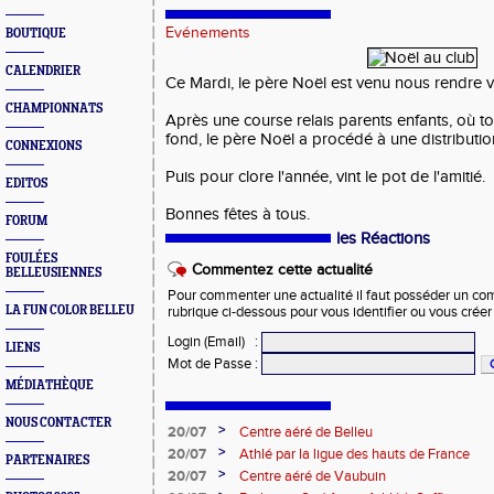
Evénements
BOUTIQUE
CALENDRIER
Ce Mardi, le père Noël est venu nous rendre vi
CHAMPIONNATS
Après une course relais parents enfants, où t
fond, le père Noël a procédé à une distributio
CONNEXIONS
Puis pour clore l'année, vint le pot de l'amitié.
EDITOS
Bonnes fêtes à tous.
FORUM
les Réactions
FOULÉES
Commentez cette actualité
BELLEUSIENNES
Pour commenter une actualité il faut posséder un compt
LA FUN COLOR BELLEU
rubrique ci-dessous pour vous identifier ou vous crée
Login (Email)
:
LIENS
Mot de Passe
:
MÉDIATHÈQUE
NOUS CONTACTER
>
20/07
Centre aéré de Belleu
>
20/07
Athlé par la ligue des hauts de France
PARTENAIRES
>
20/07
Centre aéré de Vaubuin