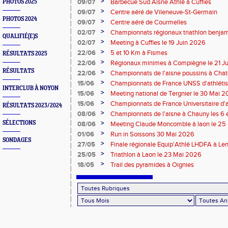
>
09/07
Barbecue Sud Aisne Athlé à Cuffies
PHOTOS 2025
>
09/07
Centre aéré de Vileneuve-St-Germain
PHOTOS 2024
>
09/07
Centre aéré de Courmelles
>
02/07
Championnats régionaux triathlon benjam
QUALIFIÉ(E)S
2026
>
02/07
Meeting à Cuffies le 19 Juin 2026
>
22/06
5 et 10 Km à Fismes
RÉSULTATS 2025
>
22/06
Régionaux minimes à Compiègne le 21 J
RÉSULTATS
>
22/06
Championnats de l'aisne poussins à Chate
2026
>
15/06
Championnats de France UNSS d'athléti
INTERCLUB À NOYON
>
15/06
Meeting national de Tergnier le 30 Mai 
>
15/06
Championnats de France Universitaire d'a
RÉSULTATS 2023/2024
Mai 2026
>
08/06
Championnats de l'aisne à Chauny les 6 
>
SÉLECTIONS
08/06
Meeting Claude Moncomble à laon le 25
>
01/06
Run in Soissons 30 Mai 2026
SONDAGES
>
27/05
Finale régionale Equip'Athlé LHDFA à Le
>
25/05
Triathlon à Laon le 23 Mai 2026
>
18/05
Trail des pyramides à Oignies