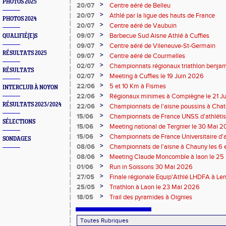
PHOTOS 2025
>
20/07
Centre aéré de Belleu
>
20/07
Athlé par la ligue des hauts de France
PHOTOS 2024
>
20/07
Centre aéré de Vaubuin
>
09/07
Barbecue Sud Aisne Athlé à Cuffies
QUALIFIÉ(E)S
>
09/07
Centre aéré de Vileneuve-St-Germain
RÉSULTATS 2025
>
09/07
Centre aéré de Courmelles
>
02/07
Championnats régionaux triathlon benjam
RÉSULTATS
2026
>
02/07
Meeting à Cuffies le 19 Juin 2026
>
22/06
5 et 10 Km à Fismes
INTERCLUB À NOYON
>
22/06
Régionaux minimes à Compiègne le 21 J
RÉSULTATS 2023/2024
>
22/06
Championnats de l'aisne poussins à Chate
2026
>
15/06
Championnats de France UNSS d'athléti
SÉLECTIONS
>
15/06
Meeting national de Tergnier le 30 Mai 
>
15/06
Championnats de France Universitaire d'a
SONDAGES
Mai 2026
>
08/06
Championnats de l'aisne à Chauny les 6 
>
08/06
Meeting Claude Moncomble à laon le 25
>
01/06
Run in Soissons 30 Mai 2026
>
27/05
Finale régionale Equip'Athlé LHDFA à Le
>
25/05
Triathlon à Laon le 23 Mai 2026
>
18/05
Trail des pyramides à Oignies