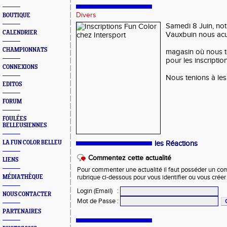
Divers
BOUTIQUE
Samedi 8 Juin, not
CALENDRIER
Vauxbuin nous acue
CHAMPIONNATS
magasin où nous 
pour les inscriptio
CONNEXIONS
Nous tenions à les
EDITOS
FORUM
FOULÉES
BELLEUSIENNES
LA FUN COLOR BELLEU
les Réactions
Commentez cette actualité
LIENS
Pour commenter une actualité il faut posséder un compt
MÉDIATHÈQUE
rubrique ci-dessous pour vous identifier ou vous crée
Login (Email)
:
NOUS CONTACTER
Mot de Passe
:
PARTENAIRES