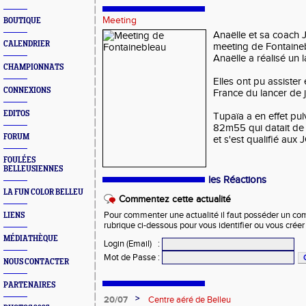
Meeting
BOUTIQUE
Anaëlle et sa coach 
CALENDRIER
meeting de Fontaine
Anaëlle a réalisé un
CHAMPIONNATS
Elles ont pu assister
CONNEXIONS
France du lancer de j
EDITOS
Tupaïa a en effet pul
82m55 qui datait de 
FORUM
et s'est qualifié aux
FOULÉES
BELLEUSIENNES
les Réactions
LA FUN COLOR BELLEU
Commentez cette actualité
Pour commenter une actualité il faut posséder un compt
LIENS
rubrique ci-dessous pour vous identifier ou vous crée
MÉDIATHÈQUE
Login (Email)
:
Mot de Passe
:
NOUS CONTACTER
PARTENAIRES
>
20/07
Centre aéré de Belleu