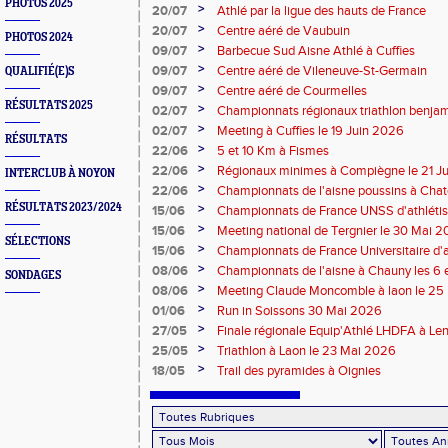
PHOTOS 2025
>
20/07
Athlé par la ligue des hauts de France
>
20/07
Centre aéré de Vaubuin
PHOTOS 2024
>
09/07
Barbecue Sud Aisne Athlé à Cuffies
>
09/07
Centre aéré de Vileneuve-St-Germain
QUALIFIÉ(E)S
>
09/07
Centre aéré de Courmelles
RÉSULTATS 2025
>
02/07
Championnats régionaux triathlon benjam
2026
>
02/07
Meeting à Cuffies le 19 Juin 2026
RÉSULTATS
>
22/06
5 et 10 Km à Fismes
>
22/06
Régionaux minimes à Compiègne le 21 J
INTERCLUB À NOYON
>
22/06
Championnats de l'aisne poussins à Chate
2026
RÉSULTATS 2023/2024
>
15/06
Championnats de France UNSS d'athléti
>
15/06
Meeting national de Tergnier le 30 Mai 
SÉLECTIONS
>
15/06
Championnats de France Universitaire d'a
Mai 2026
>
08/06
Championnats de l'aisne à Chauny les 6 
SONDAGES
>
08/06
Meeting Claude Moncomble à laon le 25
>
01/06
Run in Soissons 30 Mai 2026
>
27/05
Finale régionale Equip'Athlé LHDFA à Le
>
25/05
Triathlon à Laon le 23 Mai 2026
>
18/05
Trail des pyramides à Oignies