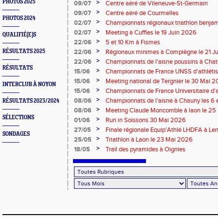
PHOTOS 2025
>
09/07
Centre aéré de Vileneuve-St-Germain
>
09/07
Centre aéré de Courmelles
PHOTOS 2024
>
02/07
Championnats régionaux triathlon benjam
2026
>
02/07
Meeting à Cuffies le 19 Juin 2026
QUALIFIÉ(E)S
>
22/06
5 et 10 Km à Fismes
>
RÉSULTATS 2025
22/06
Régionaux minimes à Compiègne le 21 J
>
22/06
Championnats de l'aisne poussins à Chate
RÉSULTATS
2026
>
15/06
Championnats de France UNSS d'athléti
>
15/06
Meeting national de Tergnier le 30 Mai 
INTERCLUB À NOYON
>
15/06
Championnats de France Universitaire d'a
Mai 2026
>
08/06
Championnats de l'aisne à Chauny les 6 
RÉSULTATS 2023/2024
>
08/06
Meeting Claude Moncomble à laon le 25
SÉLECTIONS
>
01/06
Run in Soissons 30 Mai 2026
>
27/05
Finale régionale Equip'Athlé LHDFA à Le
SONDAGES
>
25/05
Triathlon à Laon le 23 Mai 2026
>
18/05
Trail des pyramides à Oignies