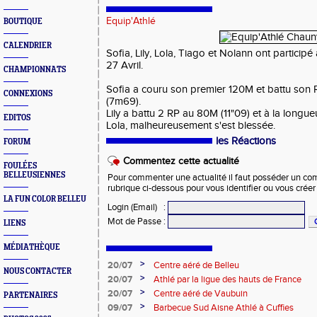
Equip'Athlé
BOUTIQUE
CALENDRIER
Sofia, Lily, Lola, Tiago et Nolann ont partici
27 Avril.
CHAMPIONNATS
Sofia a couru son premier 120M et battu son 
CONNEXIONS
(7m69).
Lily a battu 2 RP au 80M (11"09) et à la longue
EDITOS
Lola, malheureusement s'est blessée.
les Réactions
FORUM
Commentez cette actualité
FOULÉES
BELLEUSIENNES
Pour commenter une actualité il faut posséder un compt
rubrique ci-dessous pour vous identifier ou vous crée
LA FUN COLOR BELLEU
Login (Email)
:
Mot de Passe
:
LIENS
MÉDIATHÈQUE
>
20/07
Centre aéré de Belleu
NOUS CONTACTER
>
20/07
Athlé par la ligue des hauts de France
>
20/07
Centre aéré de Vaubuin
PARTENAIRES
>
09/07
Barbecue Sud Aisne Athlé à Cuffies