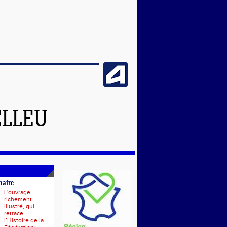
ELLEU
naire
L'ouvrage
richement
illustré, qui
retrace
l’Histoire de la