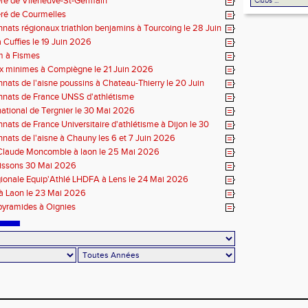
ré de Vileneuve-St-Germain
ré de Courmelles
ats régionaux triathlon benjamins à Tourcoing le 28 Juin
 Cuffies le 19 Juin 2026
m à Fismes
x minimes à Compiègne le 21 Juin 2026
ats de l'aisne poussins à Chateau-Thierry le 20 Juin
nats de France UNSS d'athlétisme
ational de Tergnier le 30 Mai 2026
ats de France Universitaire d'athlétisme à Dijon le 30
6
ats de l'aisne à Chauny les 6 et 7 Juin 2026
Claude Moncomble à laon le 25 Mai 2026
oissons 30 Mai 2026
gionale Equip'Athlé LHDFA à Lens le 24 Mai 2026
 à Laon le 23 Mai 2026
 pyramides à Oignies