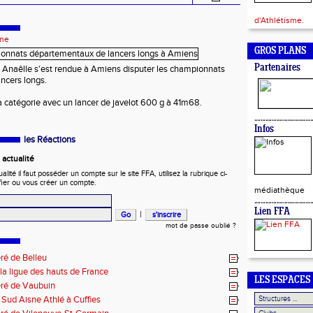
d'Athlétisme.
sne
GROS PLANS
Partenaires
 Anaêlle s'est rendue à Amiens disputer les championnats
ncers longs.
sa catégorie avec un lancer de javelot 600 g à 41m68.
Infos
les Réactions
actualité
ité il faut posséder un compte sur le site FFA, utilisez la rubrique ci-
fier ou vous créer un compte.
médiathèque
Lien FFA
|
mot de passe oublié ?
ré de Belleu
 la ligue des hauts de France
LES ESPACES
éré de Vaubuin
Sud Aisne Athlé à Cuffies