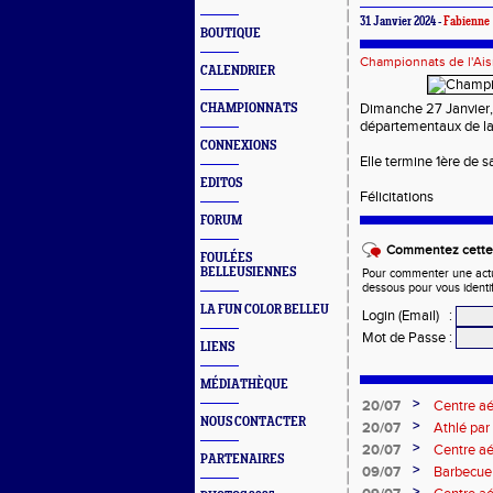
31 Janvier 2024 -
Fabienne
BOUTIQUE
Championnats de l'Ai
CALENDRIER
Dimanche 27 Janvier,
CHAMPIONNATS
départementaux de la
CONNEXIONS
Elle termine 1ère de 
EDITOS
Félicitations
FORUM
Commentez cette 
FOULÉES
BELLEUSIENNES
Pour commenter une actual
dessous pour vous identi
LA FUN COLOR BELLEU
Login (Email)
:
Mot de Passe
:
LIENS
MÉDIATHÈQUE
>
20/07
Centre aé
NOUS CONTACTER
>
20/07
Athlé par
>
20/07
Centre a
PARTENAIRES
>
09/07
Barbecue 
>