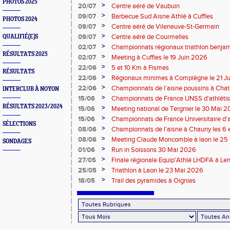
PHOTOS 2025
>
20/07
Centre aéré de Vaubuin
>
09/07
Barbecue Sud Aisne Athlé à Cuffies
PHOTOS 2024
>
09/07
Centre aéré de Vileneuve-St-Germain
>
09/07
Centre aéré de Courmelles
QUALIFIÉ(E)S
>
02/07
Championnats régionaux triathlon benjam
RÉSULTATS 2025
2026
>
02/07
Meeting à Cuffies le 19 Juin 2026
>
22/06
5 et 10 Km à Fismes
RÉSULTATS
>
22/06
Régionaux minimes à Compiègne le 21 J
>
22/06
Championnats de l'aisne poussins à Chate
INTERCLUB À NOYON
2026
>
15/06
Championnats de France UNSS d'athléti
RÉSULTATS 2023/2024
>
15/06
Meeting national de Tergnier le 30 Mai 
>
15/06
Championnats de France Universitaire d'a
SÉLECTIONS
Mai 2026
>
08/06
Championnats de l'aisne à Chauny les 6 
>
08/06
Meeting Claude Moncomble à laon le 25
SONDAGES
>
01/06
Run in Soissons 30 Mai 2026
>
27/05
Finale régionale Equip'Athlé LHDFA à Le
>
25/05
Triathlon à Laon le 23 Mai 2026
>
18/05
Trail des pyramides à Oignies