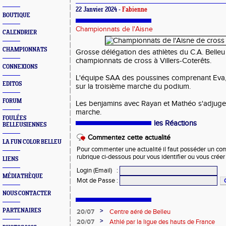
22 Janvier 2024 -
Fabienne
BOUTIQUE
Championnats de l'Aisne
CALENDRIER
CHAMPIONNATS
Grosse délégation des athlètes du C.A. Belle
championnats de cross à Villers-Coterêts.
CONNEXIONS
L'équipe SAA des poussines comprenant Eva,
EDITOS
sur la troisième marche du podium.
FORUM
Les benjamins avec Rayan et Mathéo s'adjugen
marche.
FOULÉES
les Réactions
BELLEUSIENNES
Commentez cette actualité
LA FUN COLOR BELLEU
Pour commenter une actualité il faut posséder un compt
rubrique ci-dessous pour vous identifier ou vous crée
LIENS
Login (Email)
:
MÉDIATHÈQUE
Mot de Passe
:
NOUS CONTACTER
>
PARTENAIRES
20/07
Centre aéré de Belleu
>
20/07
Athlé par la ligue des hauts de France