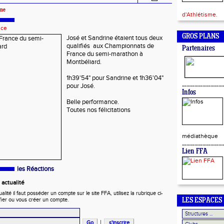
nne
d'Athlétisme.
nce
GROS PLANS
José et Sandrine étaient tous deux
qualifiés aux Championnats de
Partenaires
France du semi-marathon à
Montbéliard.
1h39'54" pour Sandrine et 1h36'04"
pour José.
Infos
Belle performance.
Toutes nos félicitations
médiathèque
Lien FFA
les Réactions
actualité
ité il faut posséder un compte sur le site FFA, utilisez la rubrique ci-
fier ou vous créer un compte.
LES ESPACES
|