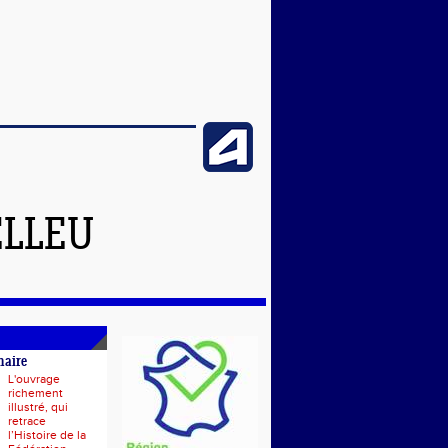
ELLEU
naire
L'ouvrage
richement
illustré, qui
retrace
l’Histoire de la