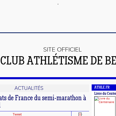
SITE OFFICIEL
 CLUB ATHLÉTISME DE B
ACTUALITÉS
ATHLE.FR
Livre du Cente
ts de France du semi-marathon à
d
Tweet