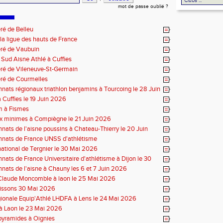
mot de passe oublié ?
ré de Belleu
 la ligue des hauts de France
éré de Vaubuin
Sud Aisne Athlé à Cuffies
ré de Vileneuve-St-Germain
ré de Courmelles
ats régionaux triathlon benjamins à Tourcoing le 28 Juin
 Cuffies le 19 Juin 2026
m à Fismes
x minimes à Compiègne le 21 Juin 2026
ats de l'aisne poussins à Chateau-Thierry le 20 Juin
nats de France UNSS d'athlétisme
ational de Tergnier le 30 Mai 2026
ats de France Universitaire d'athlétisme à Dijon le 30
6
ats de l'aisne à Chauny les 6 et 7 Juin 2026
Claude Moncomble à laon le 25 Mai 2026
oissons 30 Mai 2026
gionale Equip'Athlé LHDFA à Lens le 24 Mai 2026
 à Laon le 23 Mai 2026
 pyramides à Oignies