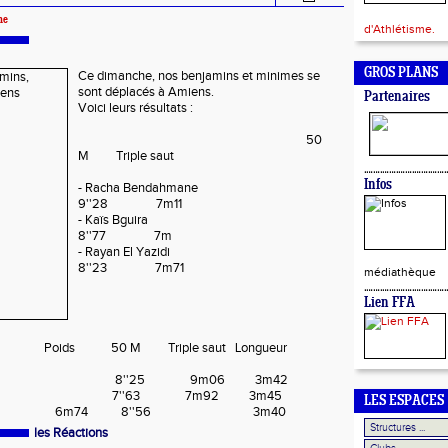
ne
d'Athlétisme.
GROS PLANS
Ce dimanche, nos benjamins et minimes se
sont déplacés à Amiens.
Partenaires
Voici leurs résultats :
50
M Triple saut
Infos
- Racha Bendahmane
9''28 7m11
- Kaïs Bguira
8''77 7m
- Rayan El Yazidi
8''23 7m71
médiathèque
Lien FFA
M Triple saut Longueur
boudo 8''25 9m06 3m42
there 7''63 7m92 3m45
LES ESPACES
erbouchi 6m74 8''56 3m40
les Réactions