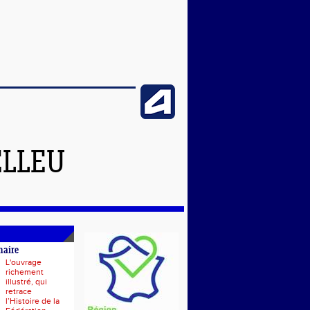
ELLEU
naire
L'ouvrage
richement
illustré, qui
retrace
l’Histoire de la