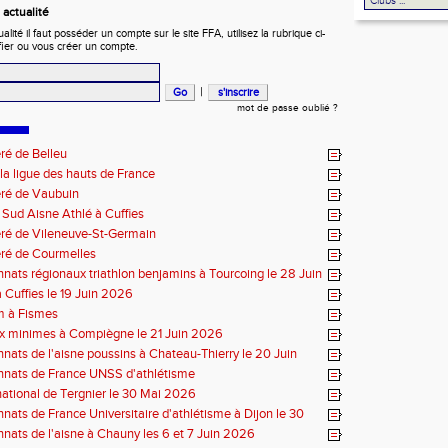
actualité
ité il faut posséder un compte sur le site FFA, utilisez la rubrique ci-
fier ou vous créer un compte.
|
mot de passe oublié ?
ré de Belleu
 la ligue des hauts de France
éré de Vaubuin
Sud Aisne Athlé à Cuffies
ré de Vileneuve-St-Germain
ré de Courmelles
ats régionaux triathlon benjamins à Tourcoing le 28 Juin
 Cuffies le 19 Juin 2026
m à Fismes
x minimes à Compiègne le 21 Juin 2026
ats de l'aisne poussins à Chateau-Thierry le 20 Juin
nats de France UNSS d'athlétisme
ational de Tergnier le 30 Mai 2026
ats de France Universitaire d'athlétisme à Dijon le 30
6
ats de l'aisne à Chauny les 6 et 7 Juin 2026