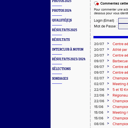
PHOTOS 2025
Commentez cette 
Pour commenter une actual
PHOTOS 2024
dessous pour vous identi
Login (Email)
:
QUALIFIÉ(E)S
Mot de Passe
:
RÉSULTATS 2025
RÉSULTATS
>
20/07
Centre aé
>
20/07
Athlé par
INTERCLUB À NOYON
>
20/07
Centre a
RÉSULTATS 2023/2024
>
09/07
Barbecue 
>
09/07
Centre aé
SÉLECTIONS
>
09/07
Centre aé
>
02/07
Championn
SONDAGES
2026
>
02/07
Meeting à
>
22/06
5 et 10 K
>
22/06
Régionau
>
22/06
Championn
2026
>
15/06
Champion
>
15/06
Meeting n
>
15/06
Championn
Mai 202
>
08/06
Championn