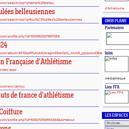
.com/search/top?q=athle%20belleu
d'Athlétisme.
ulées belleusiennes
k.com/search/top?q=foul%C3%A9es%20belleusiennes
GROS PLANS
Partenaires
.com/profile.php?id=100092007997059
024
le.com/album/AF1QipPPykUk42kragmS5teOp5_JmmR_jqzqoowDBatj
Infos
on Française d'Athlétisme
index.aspx
médiathèque
om/eric.latrilux
Lien FFA
uts de france d'athlétisme
Coiffure
LES ESPACES
.com/profile.php?id=100070159914364&sk=about