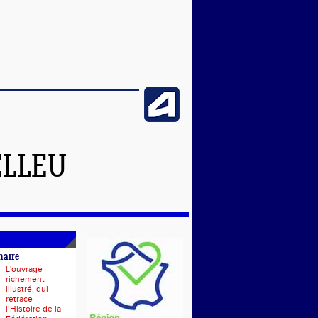
ELLEU
naire
L'ouvrage
richement
illustré, qui
retrace
l’Histoire de la