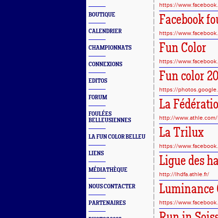
https://www.facebook
BOUTIQUE
Facebook fo
CALENDRIER
https://www.faceboo
Fun Color
CHAMPIONNATS
https://www.facebook
CONNEXIONS
Fun color 2
EDITOS
https://photos.goog
FORUM
La Fédérati
FOULÉES
http://www.athle.com/
BELLEUSIENNES
La Trilux
LA FUN COLOR BELLEU
https://www.facebook.c
LIENS
Ligue des ha
MÉDIATHÈQUE
http://lhdfa.athle.fr/
Luminance 
NOUS CONTACTER
https://www.facebook
PARTENAIRES