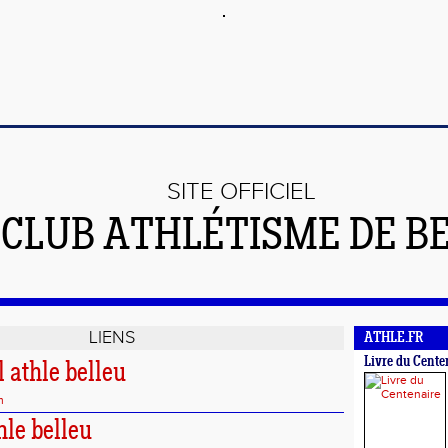
SITE OFFICIEL
 CLUB ATHLÉTISME DE B
LIENS
ATHLE.FR
Livre du Cente
 athle belleu
m
hle belleu