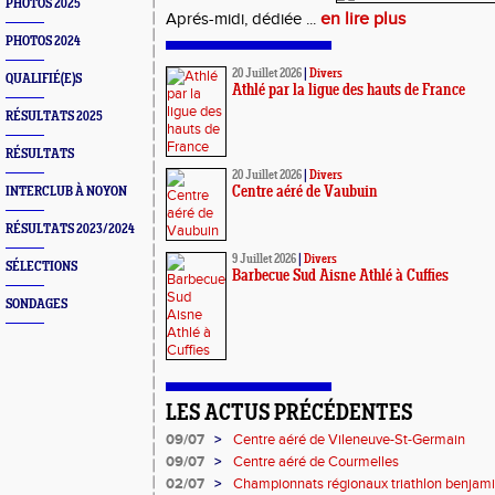
PHOTOS 2025
en lire plus
Aprés-midi, dédiée ...
PHOTOS 2024
20 Juillet 2026
|
Divers
QUALIFIÉ(E)S
Athlé par la ligue des hauts de France
RÉSULTATS 2025
RÉSULTATS
20 Juillet 2026
|
Divers
INTERCLUB À NOYON
Centre aéré de Vaubuin
RÉSULTATS 2023/2024
9 Juillet 2026
|
Divers
SÉLECTIONS
Barbecue Sud Aisne Athlé à Cuffies
SONDAGES
LES ACTUS PRÉCÉDENTES
09/07
>
Centre aéré de Vileneuve-St-Germain
09/07
>
Centre aéré de Courmelles
02/07
>
Championnats régionaux triathlon benjami