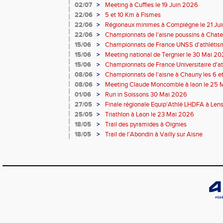
2026
02/07
>
Meeting à Cuffies le 19 Juin 2026
22/06
>
5 et 10 Km à Fismes
22/06
>
Régionaux minimes à Compiègne le 21 Ju
22/06
>
Championnats de l'aisne poussins à Chatea
2026
15/06
>
Championnats de France UNSS d'athlétis
15/06
>
Meeting national de Tergnier le 30 Mai 2
15/06
>
Championnats de France Universitaire d'at
2026
08/06
>
Championnats de l'aisne à Chauny les 6 e
08/06
>
Meeting Claude Moncomble à laon le 25 
01/06
>
Run in Soissons 30 Mai 2026
27/05
>
Finale régionale Equip'Athlé LHDFA à Len
25/05
>
Triathlon à Laon le 23 Mai 2026
18/05
>
Trail des pyramides à Oignies
18/05
>
Trail de l'Abondin à Vailly sur Aisne